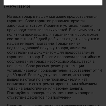
ГАРАНТИЯ
На весь товар в нашем магазине предоставляется
гарантия. Срок гарантии регламентируется
законодательством Украины и устанавливается
производителем запасных частей. В зависимости от
политики производителя, гарантийный срок может
составлять от 30 дней до 3-х лет от даты покупки в
нашем интернет магазине. Товарный чек,
подтверждающий покупку товара, является
обязательным документом для предоставления
гарантии на товар. По всем вопросам гарантийного
обслуживания товара необходимо обращаться в
наш офис. Срок рассмотрения рекламации
устанавливается производителем и составляет от 14
до 60 дней. Если будет установлено, что товар
вышел из строя по вине производителя и нет
возможности его отремонтировать, мы обменяем
товар на аналогичный или вернём деньги.
Пожалуйста, проверьте комплектность товара и
отсутствие дефектов при получении.
Гарантия не предоставляется в следующих случаях: