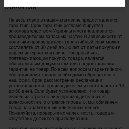
ГАРАНТИЯ
На весь товар в нашем магазине предоставляется
гарантия. Срок гарантии регламентируется
законодательством Украины и устанавливается
производителем запасных частей. В зависимости от
политики производителя, гарантийный срок может
составлять от 30 дней до 3-х лет от даты покупки в
нашем интернет магазине. Товарный чек,
подтверждающий покупку товара, является
обязательным документом для предоставления
гарантии на товар. По всем вопросам гарантийного
обслуживания товара необходимо обращаться в
наш офис. Срок рассмотрения рекламации
устанавливается производителем и составляет от 14
до 60 дней. Если будет установлено, что товар
вышел из строя по вине производителя и нет
возможности его отремонтировать, мы обменяем
товар на аналогичный или вернём деньги.
Пожалуйста, проверьте комплектность товара и
отсутствие дефектов при получении.
Гарантия не предоставляется в следующих случаях: