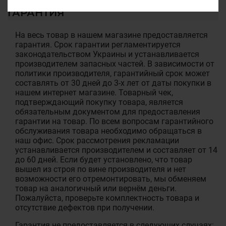
ГАРАНТИЯ
На весь товар в нашем магазине предоставляется
гарантия. Срок гарантии регламентируется
законодательством Украины и устанавливается
производителем запасных частей. В зависимости от
политики производителя, гарантийный срок может
составлять от 30 дней до 3-х лет от даты покупки в
нашем интернет магазине. Товарный чек,
подтверждающий покупку товара, является
обязательным документом для предоставления
гарантии на товар. По всем вопросам гарантийного
обслуживания товара необходимо обращаться в
наш офис. Срок рассмотрения рекламации
устанавливается производителем и составляет от 14
до 60 дней. Если будет установлено, что товар
вышел из строя по вине производителя и нет
возможности его отремонтировать, мы обменяем
товар на аналогичный или вернём деньги.
Пожалуйста, проверьте комплектность товара и
отсутствие дефектов при получении.
Гарантия не предоставляется в следующих случаях: