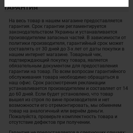
ГАРАНТИЯ
На весь товар в нашем магазине предоставляется
гарантия. Срок гарантии регламентируется
законодательством Украины и устанавливается
производителем запасных частей. В зависимости от
политики производителя, гарантийный срок может
составлять от 30 дней до 3-х лет от даты покупки в
нашем интернет магазине. Товарный чек,
подтверждающий покупку товара, является
обязательным документом для предоставления
гарантии на товар. По всем вопросам гарантийного
обслуживания товара необходимо обращаться в
наш офис. Срок рассмотрения рекламации
устанавливается производителем и составляет от 14
до 60 дней. Если будет установлено, что товар
вышел из строя по вине производителя и нет
возможности его отремонтировать, мы обменяем
товар на аналогичный или вернём деньги.
Пожалуйста, проверьте комплектность товара и
отсутствие дефектов при получении.
Гарантия не предоставляется в следующих случаях: