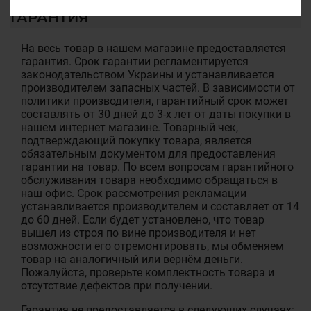
ГАРАНТИЯ
На весь товар в нашем магазине предоставляется
гарантия. Срок гарантии регламентируется
законодательством Украины и устанавливается
производителем запасных частей. В зависимости от
политики производителя, гарантийный срок может
составлять от 30 дней до 3-х лет от даты покупки в
нашем интернет магазине. Товарный чек,
подтверждающий покупку товара, является
обязательным документом для предоставления
гарантии на товар. По всем вопросам гарантийного
обслуживания товара необходимо обращаться в
наш офис. Срок рассмотрения рекламации
устанавливается производителем и составляет от 14
до 60 дней. Если будет установлено, что товар
вышел из строя по вине производителя и нет
возможности его отремонтировать, мы обменяем
товар на аналогичный или вернём деньги.
Пожалуйста, проверьте комплектность товара и
отсутствие дефектов при получении.
Гарантия не предоставляется в следующих случаях: