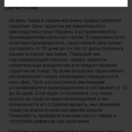
ГАРАНТИЯ
На весь товар в нашем магазине предоставляется
гарантия. Срок гарантии регламентируется
законодательством Украины и устанавливается
производителем запасных частей. В зависимости от
политики производителя, гарантийный срок может
составлять от 30 дней до 3-х лет от даты покупки в
нашем интернет магазине. Товарный чек,
подтверждающий покупку товара, является
обязательным документом для предоставления
гарантии на товар. По всем вопросам гарантийного
обслуживания товара необходимо обращаться в
наш офис. Срок рассмотрения рекламации
устанавливается производителем и составляет от 14
до 60 дней. Если будет установлено, что товар
вышел из строя по вине производителя и нет
возможности его отремонтировать, мы обменяем
товар на аналогичный или вернём деньги.
Пожалуйста, проверьте комплектность товара и
отсутствие дефектов при получении.
Гарантия не предоставляется в следующих случаях: