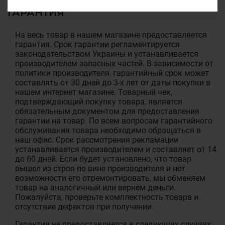
ГАРАНТИЯ
На весь товар в нашем магазине предоставляется
гарантия. Срок гарантии регламентируется
законодательством Украины и устанавливается
производителем запасных частей. В зависимости от
политики производителя, гарантийный срок может
составлять от 30 дней до 3-х лет от даты покупки в
нашем интернет магазине. Товарный чек,
подтверждающий покупку товара, является
обязательным документом для предоставления
гарантии на товар. По всем вопросам гарантийного
обслуживания товара необходимо обращаться в
наш офис. Срок рассмотрения рекламации
устанавливается производителем и составляет от 14
до 60 дней. Если будет установлено, что товар
вышел из строя по вине производителя и нет
возможности его отремонтировать, мы обменяем
товар на аналогичный или вернём деньги.
Пожалуйста, проверьте комплектность товара и
отсутствие дефектов при получении.
Гарантия не предоставляется в следующих случаях: