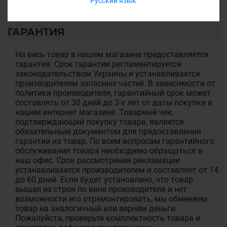
Русский язык
ГАРАНТИЯ
На весь товар в нашем магазине предоставляется
гарантия. Срок гарантии регламентируется
законодательством Украины и устанавливается
производителем запасных частей. В зависимости от
политики производителя, гарантийный срок может
составлять от 30 дней до 3-х лет от даты покупки в
нашем интернет магазине. Товарный чек,
подтверждающий покупку товара, является
обязательным документом для предоставления
гарантии на товар. По всем вопросам гарантийного
обслуживания товара необходимо обращаться в
наш офис. Срок рассмотрения рекламации
устанавливается производителем и составляет от 14
до 60 дней. Если будет установлено, что товар
вышел из строя по вине производителя и нет
возможности его отремонтировать, мы обменяем
товар на аналогичный или вернём деньги.
Пожалуйста, проверьте комплектность товара и