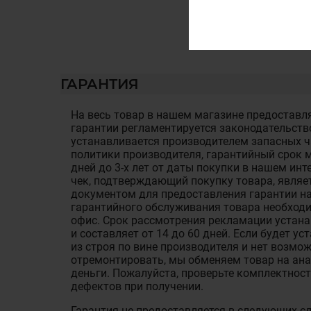
ГАРАНТИЯ
На весь товар в нашем магазине предоставля
гарантии регламентируется законодательств
устанавливается производителем запасных ча
политики производителя, гарантийный срок м
дней до 3-х лет от даты покупки в нашем ин
чек, подтверждающий покупку товара, являе
документом для предоставления гарантии на
гарантийного обслуживания товара необход
офис. Срок рассмотрения рекламации устан
и составляет от 14 до 60 дней. Если будет у
из строя по вине производителя и нет возмож
отремонтировать, мы обменяем товар на ан
деньги. Пожалуйста, проверьте комплектност
дефектов при получении.
Гарантия не предоставляется в следующих с