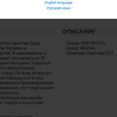
English language
Русский язык
ОПИСАНИЕ
ется гарантия. Срок
Номер: B09756321A
ом Украины и
Бренд: MAZDA
стей. В зависимости от
Название: blech вес 0,21
ожет составлять от 30
тернет магазине. Товарный
тся обязательным
 товар. По всем вопросам
имо обращаться в наш
авливается производителем
становлено, что товар вышел
ности его
алогичный или вернём
ь товара и отсутствие
лучаях: нарушена