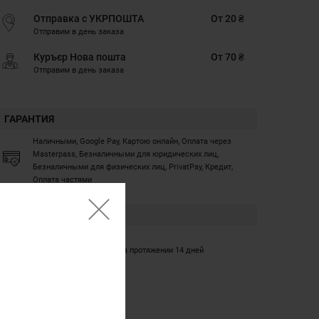
Отправка с УКРПОШТА
От 20 ₴
Отправим в день заказа
Куръєр Нова пошта
От 70 ₴
Отправим в день заказа
ГАРАНТИЯ
Наличными, Google Pay, Картою онлайн, Оплата через
Masterpass, Безналичными для юридических лиц,
Безналичными для физических лиц, PrivatPay, Кредит,
Оплата частями
ГАРАНТИЯ
12 месяцев
Обмен/возврат товара на протяжении 14 дней