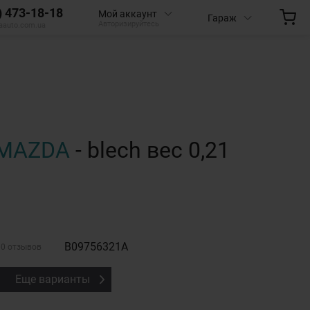
) 473-18-18
Мой аккаунт
Гараж
Авторизируйтесь
aauto.com.ua
MAZDA
- blech вес 0,21
B09756321A
0 отзывов
Еще варианты