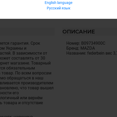
English language
Русский язык
ОПИСАНИЕ
ется гарантия. Срок
Номер: B09734900C
ом Украины и
Бренд: MAZDA
стей. В зависимости от
Название: federbein вес 3,
ожет составлять от 30
тернет магазине. Товарный
тся обязательным
 товар. По всем вопросам
имо обращаться в наш
авливается производителем
становлено, что товар вышел
ности его
алогичный или вернём
ь товара и отсутствие
лучаях: нарушена