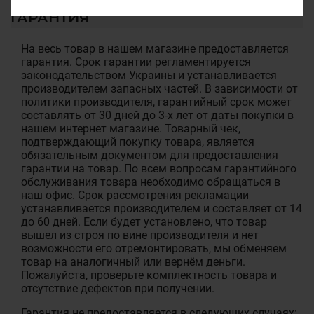
ГАРАНТИЯ
На весь товар в нашем магазине предоставляется
гарантия. Срок гарантии регламентируется
законодательством Украины и устанавливается
производителем запасных частей. В зависимости от
политики производителя, гарантийный срок может
составлять от 30 дней до 3-х лет от даты покупки в
нашем интернет магазине. Товарный чек,
подтверждающий покупку товара, является
обязательным документом для предоставления
гарантии на товар. По всем вопросам гарантийного
обслуживания товара необходимо обращаться в
наш офис. Срок рассмотрения рекламации
устанавливается производителем и составляет от 14
до 60 дней. Если будет установлено, что товар
вышел из строя по вине производителя и нет
возможности его отремонтировать, мы обменяем
товар на аналогичный или вернём деньги.
Пожалуйста, проверьте комплектность товара и
отсутствие дефектов при получении.
Гарантия не предоставляется в следующих случаях: