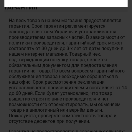
ГАРАНТИЯ
На весь товар в нашем магазине предоставляется
гарантия. Срок гарантии регламентируется
законодательством Украины и устанавливается
производителем запасных частей. В зависимости от
политики производителя, гарантийный срок может
составлять от 30 дней до 3-х лет от даты покупки в
нашем интернет магазине. Товарный чек,
подтверждающий покупку товара, является
обязательным документом для предоставления
гарантии на товар. По всем вопросам гарантийного
обслуживания товара необходимо обращаться в
наш офис. Срок рассмотрения рекламации
устанавливается производителем и составляет от 14
до 60 дней. Если будет установлено, что товар
вышел из строя по вине производителя и нет
возможности его отремонтировать, мы обменяем
товар на аналогичный или вернём деньги.
Пожалуйста, проверьте комплектность товара и
отсутствие дефектов при получении.
Гарантия не предоставляется в следующих случаях: