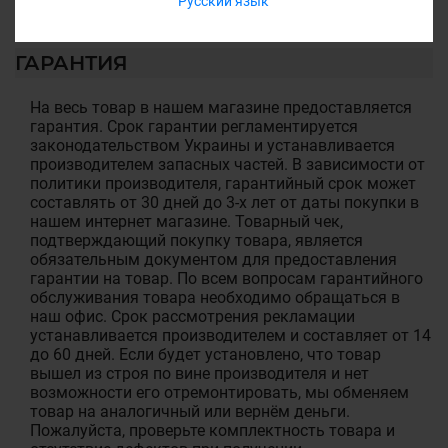
Русский язык
ГАРАНТИЯ
На весь товар в нашем магазине предоставляется
гарантия. Срок гарантии регламентируется
законодательством Украины и устанавливается
производителем запасных частей. В зависимости от
политики производителя, гарантийный срок может
составлять от 30 дней до 3-х лет от даты покупки в
нашем интернет магазине. Товарный чек,
подтверждающий покупку товара, является
обязательным документом для предоставления
гарантии на товар. По всем вопросам гарантийного
обслуживания товара необходимо обращаться в
наш офис. Срок рассмотрения рекламации
устанавливается производителем и составляет от 14
до 60 дней. Если будет установлено, что товар
вышел из строя по вине производителя и нет
возможности его отремонтировать, мы обменяем
товар на аналогичный или вернём деньги.
Пожалуйста, проверьте комплектность товара и