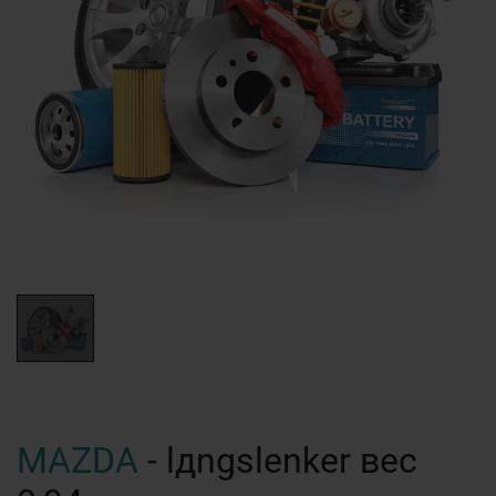
MAZDA
- lдngslenker вес