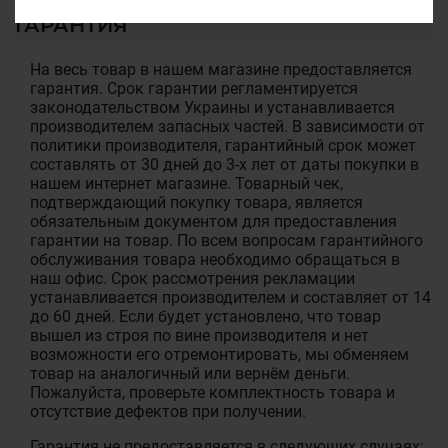
ГАРАНТИЯ
На весь товар в нашем магазине предоставляется
гарантия. Срок гарантии регламентируется
законодательством Украины и устанавливается
производителем запасных частей. В зависимости от
политики производителя, гарантийный срок может
составлять от 30 дней до 3-х лет от даты покупки в
нашем интернет магазине. Товарный чек,
подтверждающий покупку товара, является
обязательным документом для предоставления
гарантии на товар. По всем вопросам гарантийного
обслуживания товара необходимо обращаться в
наш офис. Срок рассмотрения рекламации
устанавливается производителем и составляет от 14
до 60 дней. Если будет установлено, что товар
вышел из строя по вине производителя и нет
возможности его отремонтировать, мы обменяем
товар на аналогичный или вернём деньги.
Пожалуйста, проверьте комплектность товара и
отсутствие дефектов при получении.
Гарантия не предоставляется в следующих случаях: