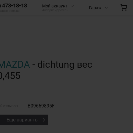
) 473-18-18
Мой аккаунт
Гараж
Авторизируйтесь
aauto.com.ua
MAZDA
- dichtung вес
0,455
B09669895F
0 отзывов
Еще варианты