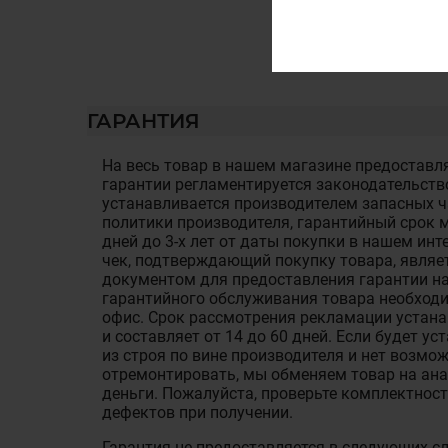
ГАРАНТИЯ
На весь товар в нашем магазине предоставля
гарантии регламентируется законодательств
устанавливается производителем запасных ча
политики производителя, гарантийный срок м
дней до 3-х лет от даты покупки в нашем ин
чек, подтверждающий покупку товара, являе
документом для предоставления гарантии на
гарантийного обслуживания товара необход
офис. Срок рассмотрения рекламации устан
и составляет от 14 до 60 дней. Если будет у
из строя по вине производителя и нет возмож
отремонтировать, мы обменяем товар на ан
деньги. Пожалуйста, проверьте комплектност
дефектов при получении.
Гарантия не предоставляется в следующих с