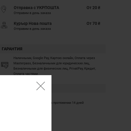
Отправка с УКРПОШТА
От 20 ₴
Отправим в день заказа
Куръєр Нова пошта
От 70 ₴
Отправим в день заказа
ГАРАНТИЯ
Наличными, Google Pay, Картою онлайн, Оплата через
Masterpass, Безналичными для юридических лиц,
Безналичными для физических лиц, PrivatPay, Кредит,
Оплата частями
ГАРАНТИЯ
12 месяцев
Обмен/возврат товара на протяжении 14 дней