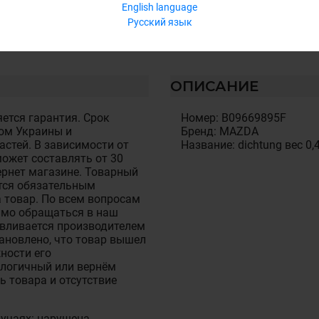
English language
Русский язык
ОПИСАНИЕ
ется гарантия. Срок
Номер: B09669895F
ом Украины и
Бренд: MAZDA
стей. В зависимости от
Название: dichtung вес 0,
ожет составлять от 30
тернет магазине. Товарный
тся обязательным
 товар. По всем вопросам
имо обращаться в наш
авливается производителем
становлено, что товар вышел
ности его
алогичный или вернём
ь товара и отсутствие
лучаях: нарушена