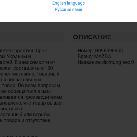
English language
Русский язык
ОПИСАНИЕ
ется гарантия. Срок
Номер: B09669895D
ом Украины и
Бренд: MAZDA
стей. В зависимости от
Название: dichtung вес 0
ожет составлять от 30
тернет магазине. Товарный
тся обязательным
 товар. По всем вопросам
имо обращаться в наш
авливается производителем
становлено, что товар вышел
ности его
алогичный или вернём
ь товара и отсутствие
лучаях: нарушена