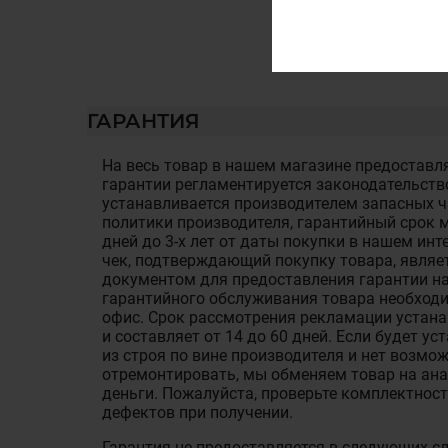
ГАРАНТИЯ
На весь товар в нашем магазине предоставля
гарантии регламентируется законодательств
устанавливается производителем запасных ча
политики производителя, гарантийный срок м
дней до 3-х лет от даты покупки в нашем ин
чек, подтверждающий покупку товара, являе
документом для предоставления гарантии на
гарантийного обслуживания товара необход
офис. Срок рассмотрения рекламации устан
и составляет от 14 до 60 дней. Если будет у
из строя по вине производителя и нет возмож
отремонтировать, мы обменяем товар на ан
деньги. Пожалуйста, проверьте комплектност
дефектов при получении.
Гарантия не предоставляется в следующих с