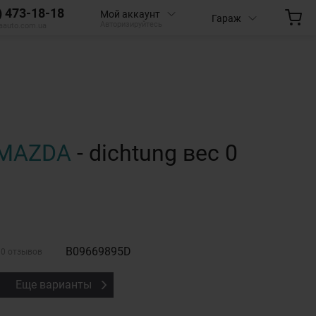
) 473-18-18
Мой аккаунт
Гараж
Авторизируйтесь
aauto.com.ua
MAZDA
- dichtung вес 0
B09669895D
0 отзывов
Еще варианты