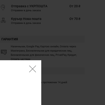
Отправка с УКРПОШТА
От 20 ₴
Отправим в день заказа
Куръєр Нова пошта
От 70 ₴
Отправим в день заказа
ГАРАНТИЯ
Наличными, Google Pay, Картою онлайн, Оплата через
Masterpass, Безналичными для юридических лиц,
Безналичными для физических лиц, PrivatPay, Кредит,
Оплата частями
ГАРАНТИЯ
12 месяцев
Обмен/возврат товара на протяжении 14 дней