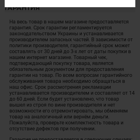
ГАРАНТИЯ
На весь товар в нашем магазине предоставляется
гарантия. Срок гарантии регламентируется
законодательством Украины и устанавливается
производителем запасных частей. В зависимости от
политики производителя, гарантийный срок может
составлять от 30 дней до 3-х лет от даты покупки в
нашем интернет магазине. Товарный чек,
подтверждающий покупку товара, является
обязательным документом для предоставления
гарантии на товар. По всем вопросам гарантийного
обслуживания товара необходимо обращаться в
наш офис. Срок рассмотрения рекламации
устанавливается производителем и составляет от 14
до 60 дней. Если будет установлено, что товар
вышел из строя по вине производителя и нет
возможности его отремонтировать, мы обменяем
товар на аналогичный или вернём деньги.
Пожалуйста, проверьте комплектность товара и
отсутствие дефектов при получении.
Гарантия не предоставляется в следующих случаях: