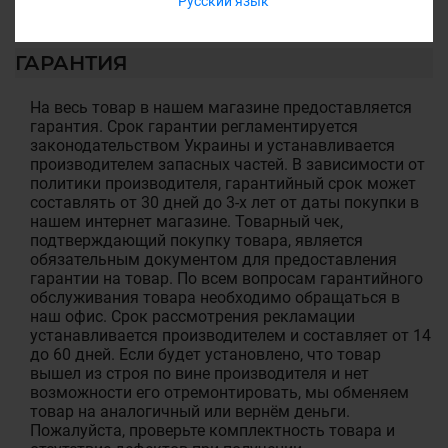
Русский язык
ГАРАНТИЯ
На весь товар в нашем магазине предоставляется
гарантия. Срок гарантии регламентируется
законодательством Украины и устанавливается
производителем запасных частей. В зависимости от
политики производителя, гарантийный срок может
составлять от 30 дней до 3-х лет от даты покупки в
нашем интернет магазине. Товарный чек,
подтверждающий покупку товара, является
обязательным документом для предоставления
гарантии на товар. По всем вопросам гарантийного
обслуживания товара необходимо обращаться в
наш офис. Срок рассмотрения рекламации
устанавливается производителем и составляет от 14
до 60 дней. Если будет установлено, что товар
вышел из строя по вине производителя и нет
возможности его отремонтировать, мы обменяем
товар на аналогичный или вернём деньги.
Пожалуйста, проверьте комплектность товара и