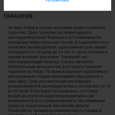
Русский язык
ГАРАНТИЯ
На весь товар в нашем магазине предоставляется
гарантия. Срок гарантии регламентируется
законодательством Украины и устанавливается
производителем запасных частей. В зависимости от
политики производителя, гарантийный срок может
составлять от 30 дней до 3-х лет от даты покупки в
нашем интернет магазине. Товарный чек,
подтверждающий покупку товара, является
обязательным документом для предоставления
гарантии на товар. По всем вопросам гарантийного
обслуживания товара необходимо обращаться в
наш офис. Срок рассмотрения рекламации
устанавливается производителем и составляет от 14
до 60 дней. Если будет установлено, что товар
вышел из строя по вине производителя и нет
возможности его отремонтировать, мы обменяем
товар на аналогичный или вернём деньги.
Пожалуйста, проверьте комплектность товара и