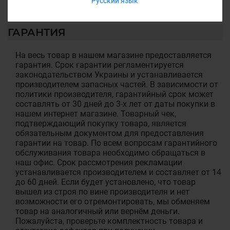
Русский язык
ГАРАНТИЯ
На весь товар в нашем магазине предоставляется
гарантия. Срок гарантии регламентируется
законодательством Украины и устанавливается
производителем запасных частей. В зависимости от
политики производителя, гарантийный срок может
составлять от 30 дней до 3-х лет от даты покупки в
нашем интернет магазине. Товарный чек,
подтверждающий покупку товара, является
обязательным документом для предоставления
гарантии на товар. По всем вопросам гарантийного
обслуживания товара необходимо обращаться в
наш офис. Срок рассмотрения рекламации
устанавливается производителем и составляет от 14
до 60 дней. Если будет установлено, что товар
вышел из строя по вине производителя и нет
возможности его отремонтировать, мы обменяем
товар на аналогичный или вернём деньги.
Пожалуйста, проверьте комплектность товара и