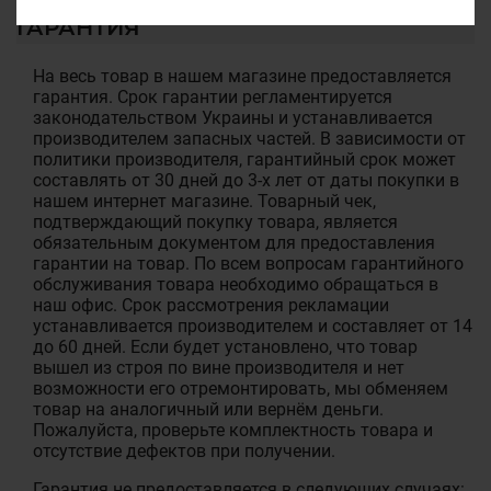
ГАРАНТИЯ
На весь товар в нашем магазине предоставляется
гарантия. Срок гарантии регламентируется
законодательством Украины и устанавливается
производителем запасных частей. В зависимости от
политики производителя, гарантийный срок может
составлять от 30 дней до 3-х лет от даты покупки в
нашем интернет магазине. Товарный чек,
подтверждающий покупку товара, является
обязательным документом для предоставления
гарантии на товар. По всем вопросам гарантийного
обслуживания товара необходимо обращаться в
наш офис. Срок рассмотрения рекламации
устанавливается производителем и составляет от 14
до 60 дней. Если будет установлено, что товар
вышел из строя по вине производителя и нет
возможности его отремонтировать, мы обменяем
товар на аналогичный или вернём деньги.
Пожалуйста, проверьте комплектность товара и
отсутствие дефектов при получении.
Гарантия не предоставляется в следующих случаях: