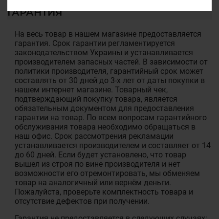
ГАРАНТИЯ
На весь товар в нашем магазине предоставляется
гарантия. Срок гарантии регламентируется
законодательством Украины и устанавливается
производителем запасных частей. В зависимости от
политики производителя, гарантийный срок может
составлять от 30 дней до 3-х лет от даты покупки в
нашем интернет магазине. Товарный чек,
подтверждающий покупку товара, является
обязательным документом для предоставления
гарантии на товар. По всем вопросам гарантийного
обслуживания товара необходимо обращаться в
наш офис. Срок рассмотрения рекламации
устанавливается производителем и составляет от 14
до 60 дней. Если будет установлено, что товар
вышел из строя по вине производителя и нет
возможности его отремонтировать, мы обменяем
товар на аналогичный или вернём деньги.
Пожалуйста, проверьте комплектность товара и
отсутствие дефектов при получении.
Гарантия не предоставляется в следующих случаях: