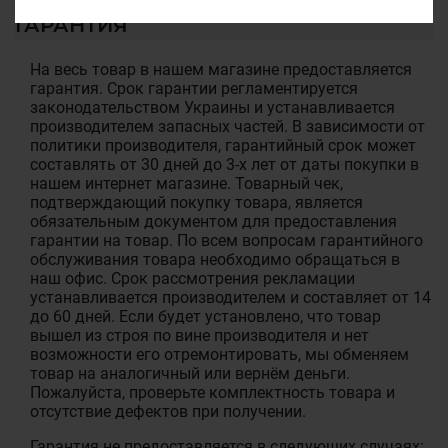
ГАРАНТИЯ
На весь товар в нашем магазине предоставляется
гарантия. Срок гарантии регламентируется
законодательством Украины и устанавливается
производителем запасных частей. В зависимости от
политики производителя, гарантийный срок может
составлять от 30 дней до 3-х лет от даты покупки в
нашем интернет магазине. Товарный чек,
подтверждающий покупку товара, является
обязательным документом для предоставления
гарантии на товар. По всем вопросам гарантийного
обслуживания товара необходимо обращаться в
наш офис. Срок рассмотрения рекламации
устанавливается производителем и составляет от 14
до 60 дней. Если будет установлено, что товар
вышел из строя по вине производителя и нет
возможности его отремонтировать, мы обменяем
товар на аналогичный или вернём деньги.
Пожалуйста, проверьте комплектность товара и
отсутствие дефектов при получении.
Гарантия не предоставляется в следующих случаях: