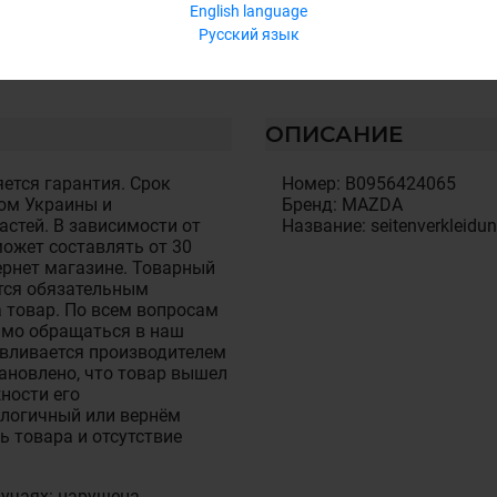
English language
Русский язык
ОПИСАНИЕ
ется гарантия. Срок
Номер: B0956424065
ом Украины и
Бренд: MAZDA
стей. В зависимости от
Название: seitenverkleidun
ожет составлять от 30
тернет магазине. Товарный
тся обязательным
 товар. По всем вопросам
имо обращаться в наш
авливается производителем
становлено, что товар вышел
ности его
алогичный или вернём
ь товара и отсутствие
лучаях: нарушена