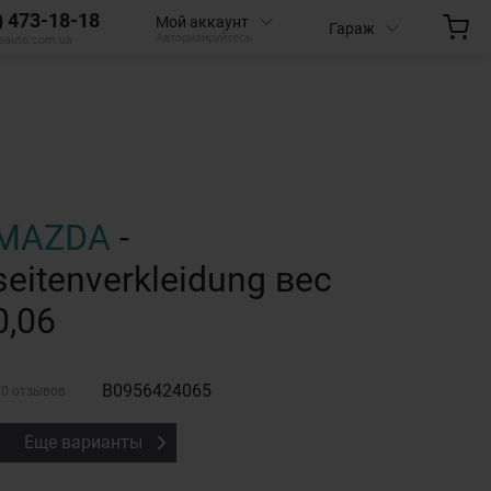
) 473-18-18
Мой аккаунт
Гараж
Авторизируйтесь
aauto.com.ua
MAZDA
-
seitenverkleidung вес
0,06
B0956424065
0 отзывов
Еще варианты