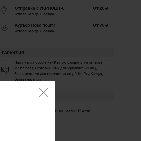
Отправка с УКРПОШТА
От 20 ₴
Отправим в день заказа
Куръєр Нова пошта
От 70 ₴
Отправим в день заказа
ГАРАНТИЯ
Наличными, Google Pay, Картою онлайн, Оплата через
Masterpass, Безналичными для юридических лиц,
Безналичными для физических лиц, PrivatPay, Кредит,
Оплата частями
ГАРАНТИЯ
12 месяцев
Обмен/возврат товара на протяжении 14 дней