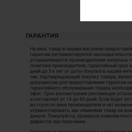
ГАРАНТИЯ
На весь товар в нашем магазине предоставля
гарантии регламентируется законодательств
устанавливается производителем запасных ча
политики производителя, гарантийный срок м
дней до 3-х лет от даты покупки в нашем ин
чек, подтверждающий покупку товара, являе
документом для предоставления гарантии на
гарантийного обслуживания товара необход
офис. Срок рассмотрения рекламации устан
и составляет от 14 до 60 дней. Если будет у
из строя по вине производителя и нет возмож
отремонтировать, мы обменяем товар на ан
деньги. Пожалуйста, проверьте комплектност
дефектов при получении.
Гарантия не предоставляется в следующих с