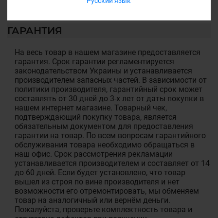
Русский язык
ГАРАНТИЯ
На весь товар в нашем магазине предоставляется
гарантия. Срок гарантии регламентируется
законодательством Украины и устанавливается
производителем запасных частей. В зависимости от
политики производителя, гарантийный срок может
составлять от 30 дней до 3-х лет от даты покупки в
нашем интернет магазине. Товарный чек,
подтверждающий покупку товара, является
обязательным документом для предоставления
гарантии на товар. По всем вопросам гарантийного
обслуживания товара необходимо обращаться в
наш офис. Срок рассмотрения рекламации
устанавливается производителем и составляет от 14
до 60 дней. Если будет установлено, что товар
вышел из строя по вине производителя и нет
возможности его отремонтировать, мы обменяем
товар на аналогичный или вернём деньги.
Пожалуйста, проверьте комплектность товара и