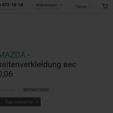
) 473-18-18
Мой аккаунт
Гараж
Авторизируйтесь
aauto.com.ua
MAZDA
-
seitenverkleidung вес
0,06
B0956423043
0 отзывов
Еще варианты