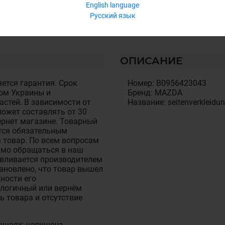
English language
Русский язык
ОПИСАНИЕ
ется гарантия. Срок
Номер: B0956423043
ом Украины и
Бренд: MAZDA
стей. В зависимости от
Название: seitenverkleidun
ожет составлять от 30
тернет магазине. Товарный
тся обязательным
 товар. По всем вопросам
имо обращаться в наш
авливается производителем
становлено, что товар вышел
ности его
алогичный или вернём
ь товара и отсутствие
лучаях: нарушена