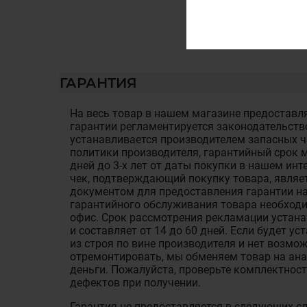
ГАРАНТИЯ
На весь товар в нашем магазине предоставля
гарантии регламентируется законодательств
устанавливается производителем запасных ча
политики производителя, гарантийный срок м
дней до 3-х лет от даты покупки в нашем ин
чек, подтверждающий покупку товара, являе
документом для предоставления гарантии на
гарантийного обслуживания товара необход
офис. Срок рассмотрения рекламации устан
и составляет от 14 до 60 дней. Если будет у
из строя по вине производителя и нет возмож
отремонтировать, мы обменяем товар на ан
деньги. Пожалуйста, проверьте комплектност
дефектов при получении.
Гарантия не предоставляется в следующих с