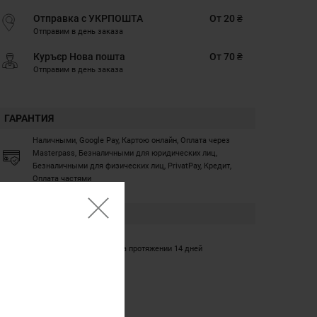
Отправка с УКРПОШТА
От 20 ₴
Отправим в день заказа
Куръєр Нова пошта
От 70 ₴
Отправим в день заказа
ГАРАНТИЯ
Наличными, Google Pay, Картою онлайн, Оплата через
Masterpass, Безналичными для юридических лиц,
Безналичными для физических лиц, PrivatPay, Кредит,
Оплата частями
ГАРАНТИЯ
12 месяцев
Обмен/возврат товара на протяжении 14 дней