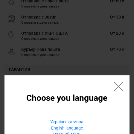
Отправка с Нова Пошта
От 60 ₴
Отправим в день заказа
Отправка с JustIn
От 30 ₴
Отправка в день заказа
Отправка с УКРПОШТА
От 20 ₴
Отправим в день заказа
Куръєр Нова пошта
От 70 ₴
Отправим в день заказа
ГАРАНТИЯ
Наличными, Google Pay, Картою онлайн, Оплата через Masterpass,
Безналичными для юридических лиц, Безналичными для
физических лиц, PrivatPay, Кредит, Оплата частями
Choose you language
ГАРАНТИЯ
12 месяцев
Обмен/возврат товара на протяжении 14 дней
Українська мова
English language