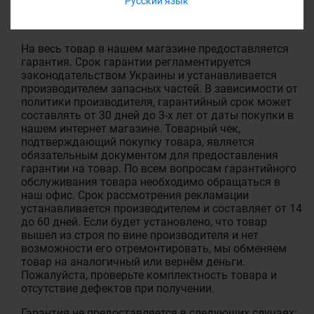
Русский язык
ГАРАНТИЯ
На весь товар в нашем магазине предоставляется
гарантия. Срок гарантии регламентируется
законодательством Украины и устанавливается
производителем запасных частей. В зависимости от
политики производителя, гарантийный срок может
составлять от 30 дней до 3-х лет от даты покупки в
нашем интернет магазине. Товарный чек,
подтверждающий покупку товара, является
обязательным документом для предоставления
гарантии на товар. По всем вопросам гарантийного
обслуживания товара необходимо обращаться в
наш офис. Срок рассмотрения рекламации
устанавливается производителем и составляет от 14
до 60 дней. Если будет установлено, что товар
вышел из строя по вине производителя и нет
возможности его отремонтировать, мы обменяем
товар на аналогичный или вернём деньги.
Пожалуйста, проверьте комплектность товара и
отсутствие дефектов при получении.
Гарантия не предоставляется в следующих случаях: