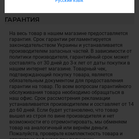
Русский язык
ГАРАНТИЯ
На весь товар в нашем магазине предоставляется
гарантия. Срок гарантии регламентируется
законодательством Украины и устанавливается
производителем запасных частей. В зависимости от
политики производителя, гарантийный срок может
составлять от 30 дней до 3-х лет от даты покупки в
нашем интернет магазине. Товарный чек,
подтверждающий покупку товара, является
обязательным документом для предоставления
гарантии на товар. По всем вопросам гарантийного
обслуживания товара необходимо обращаться в
наш офис. Срок рассмотрения рекламации
устанавливается производителем и составляет от 14
до 60 дней. Если будет установлено, что товар
вышел из строя по вине производителя и нет
возможности его отремонтировать, мы обменяем
товар на аналогичный или вернём деньги.
Пожалуйста, проверьте комплектность товара и