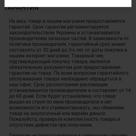
ГАРАНТИЯ
На весь товар в нашем магазине предоставляется
гарантия. Срок гарантии регламентируется
законодательством Украины и устанавливается
производителем запасных частей. В зависимости от
политики производителя, гарантийный срок может
составлять от 30 дней до 3-х лет от даты покупки в
нашем интернет магазине. Товарный чек,
подтверждающий покупку товара, является
обязательным документом для предоставления
гарантии на товар. По всем вопросам гарантийного
обслуживания товара необходимо обращаться в
наш офис. Срок рассмотрения рекламации
устанавливается производителем и составляет от 14
до 60 дней. Если будет установлено, что товар
вышел из строя по вине производителя и нет
возможности его отремонтировать, мы обменяем
товар на аналогичный или вернём деньги.
Пожалуйста, проверьте комплектность товара и
отсутствие дефектов при получении.
Гарантия не предоставляется в следующих случаях: