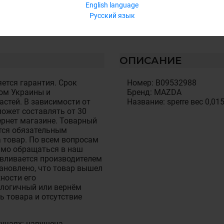
English language
Русский язык
ОПИСАНИЕ
ется гарантия. Срок
Номер: B09532988
ом Украины и
Бренд: MAZDA
стей. В зависимости от
Название: sperre вес 0,01
ожет составлять от 30
тернет магазине. Товарный
тся обязательным
 товар. По всем вопросам
имо обращаться в наш
авливается производителем
становлено, что товар вышел
ности его
алогичный или вернём
ь товара и отсутствие
лучаях: нарушена