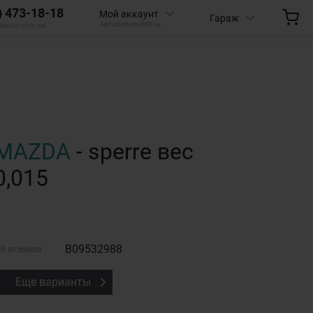
) 473-18-18
Мой аккаунт
Гараж
Авторизируйтесь
aauto.com.ua
MAZDA
- sperre вес
0,015
B09532988
0 отзывов
Еще варианты