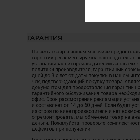
ГАРАНТИЯ
На весь товар в нашем магазине предоставля
гарантии регламентируется законодательств
устанавливается производителем запасных ча
политики производителя, гарантийный срок м
дней до 3-х лет от даты покупки в нашем ин
чек, подтверждающий покупку товара, являе
документом для предоставления гарантии на
гарантийного обслуживания товара необход
офис. Срок рассмотрения рекламации устан
и составляет от 14 до 60 дней. Если будет у
из строя по вине производителя и нет возмож
отремонтировать, мы обменяем товар на ан
деньги. Пожалуйста, проверьте комплектност
дефектов при получении.
Гарантия не предоставляется в следующих с