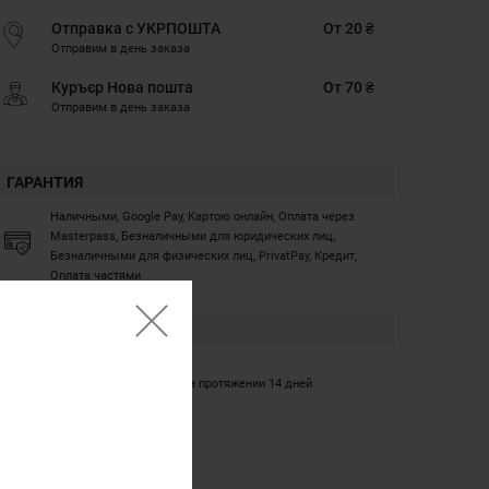
Отправка с УКРПОШТА
От 20 ₴
Отправим в день заказа
Куръєр Нова пошта
От 70 ₴
Отправим в день заказа
ГАРАНТИЯ
Наличными, Google Pay, Картою онлайн, Оплата через
Masterpass, Безналичными для юридических лиц,
Безналичными для физических лиц, PrivatPay, Кредит,
Оплата частями
ГАРАНТИЯ
12 месяцев
Обмен/возврат товара на протяжении 14 дней