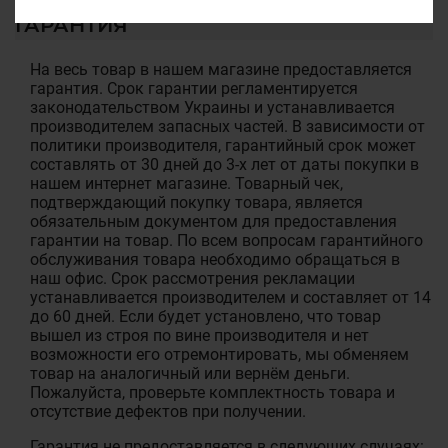
ГАРАНТИЯ
На весь товар в нашем магазине предоставляется
гарантия. Срок гарантии регламентируется
законодательством Украины и устанавливается
производителем запасных частей. В зависимости от
политики производителя, гарантийный срок может
составлять от 30 дней до 3-х лет от даты покупки в
нашем интернет магазине. Товарный чек,
подтверждающий покупку товара, является
обязательным документом для предоставления
гарантии на товар. По всем вопросам гарантийного
обслуживания товара необходимо обращаться в
наш офис. Срок рассмотрения рекламации
устанавливается производителем и составляет от 14
до 60 дней. Если будет установлено, что товар
вышел из строя по вине производителя и нет
возможности его отремонтировать, мы обменяем
товар на аналогичный или вернём деньги.
Пожалуйста, проверьте комплектность товара и
отсутствие дефектов при получении.
Гарантия не предоставляется в следующих случаях: