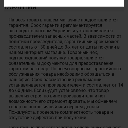
ГАРАНТИЯ
На весь товар в нашем магазине предоставляется
гарантия. Срок гарантии регламентируется
законодательством Украины и устанавливается
производителем запасных частей. В зависимости от
политики производителя, гарантийный срок может
составлять от 30 дней до 3-х лет от даты покупки в
нашем интернет магазине. Товарный чек,
подтверждающий покупку товара, является
обязательным документом для предоставления
гарантии на товар. По всем вопросам гарантийного
обслуживания товара необходимо обращаться в
наш офис. Срок рассмотрения рекламации
устанавливается производителем и составляет от 14
до 60 дней. Если будет установлено, что товар
вышел из строя по вине производителя и нет
возможности его отремонтировать, мы обменяем
товар на аналогичный или вернём деньги.
Пожалуйста, проверьте комплектность товара и
отсутствие дефектов при получении.
Гарантия не предоставляется в следующих случаях: