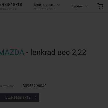
) 473-18-18
Мой аккаунт
Гараж
Авторизируйтесь
aauto.com.ua
MAZDA
- lenkrad вес 2,22
B0953298040
0 отзывов
Еще варианты