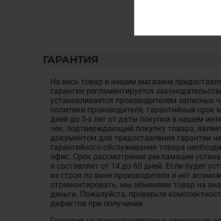
ГАРАНТИЯ
На весь товар в нашем магазине предоставля
гарантии регламентируется законодательств
устанавливается производителем запасных ча
политики производителя, гарантийный срок м
дней до 3-х лет от даты покупки в нашем ин
чек, подтверждающий покупку товара, являе
документом для предоставления гарантии на
гарантийного обслуживания товара необход
офис. Срок рассмотрения рекламации устан
и составляет от 14 до 60 дней. Если будет у
из строя по вине производителя и нет возмож
отремонтировать, мы обменяем товар на ан
деньги. Пожалуйста, проверьте комплектност
дефектов при получении.
Гарантия не предоставляется в следующих с