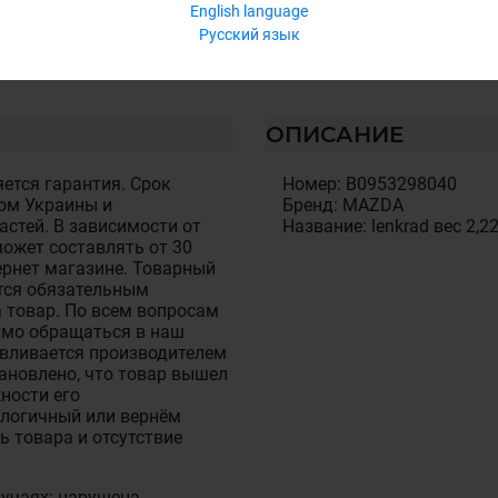
English language
Русский язык
ОПИСАНИЕ
ется гарантия. Срок
Номер: B0953298040
ом Украины и
Бренд: MAZDA
стей. В зависимости от
Название: lenkrad вес 2,2
ожет составлять от 30
тернет магазине. Товарный
тся обязательным
 товар. По всем вопросам
имо обращаться в наш
авливается производителем
становлено, что товар вышел
ности его
алогичный или вернём
ь товара и отсутствие
лучаях: нарушена