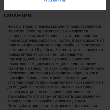
Русский язык
ГАРАНТИЯ
На весь товар в нашем магазине предоставляется
гарантия. Срок гарантии регламентируется
законодательством Украины и устанавливается
производителем запасных частей. В зависимости от
политики производителя, гарантийный срок может
составлять от 30 дней до 3-х лет от даты покупки в
нашем интернет магазине. Товарный чек,
подтверждающий покупку товара, является
обязательным документом для предоставления
гарантии на товар. По всем вопросам гарантийного
обслуживания товара необходимо обращаться в
наш офис. Срок рассмотрения рекламации
устанавливается производителем и составляет от 14
до 60 дней. Если будет установлено, что товар
вышел из строя по вине производителя и нет
возможности его отремонтировать, мы обменяем
товар на аналогичный или вернём деньги.
Пожалуйста, проверьте комплектность товара и