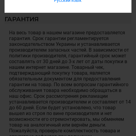
Русский язык
ГАРАНТИЯ
На весь товар в нашем магазине предоставляется
гарантия. Срок гарантии регламентируется
законодательством Украины и устанавливается
производителем запасных частей. В зависимости от
политики производителя, гарантийный срок может
составлять от 30 дней до 3-х лет от даты покупки в
нашем интернет магазине. Товарный чек,
подтверждающий покупку товара, является
обязательным документом для предоставления
гарантии на товар. По всем вопросам гарантийного
обслуживания товара необходимо обращаться в
наш офис. Срок рассмотрения рекламации
устанавливается производителем и составляет от 14
до 60 дней. Если будет установлено, что товар
вышел из строя по вине производителя и нет
возможности его отремонтировать, мы обменяем
товар на аналогичный или вернём деньги.
Пожалуйста, проверьте комплектность товара и