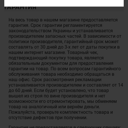
ГАРАНТИЯ
На весь товар в нашем магазине предоставляется
гарантия. Срок гарантии регламентируется
законодательством Украины и устанавливается
производителем запасных частей. В зависимости от
политики производителя, гарантийный срок может
составлять от 30 дней до 3-х лет от даты покупки в
нашем интернет магазине. Товарный чек,
подтверждающий покупку товара, является
обязательным документом для предоставления
гарантии на товар. По всем вопросам гарантийного
обслуживания товара необходимо обращаться в
наш офис. Срок рассмотрения рекламации
устанавливается производителем и составляет от 14
до 60 дней. Если будет установлено, что товар
вышел из строя по вине производителя и нет
возможности его отремонтировать, мы обменяем
товар на аналогичный или вернём деньги.
Пожалуйста, проверьте комплектность товара и
отсутствие дефектов при получении.
Гарантия не предоставляется в следующих случаях: