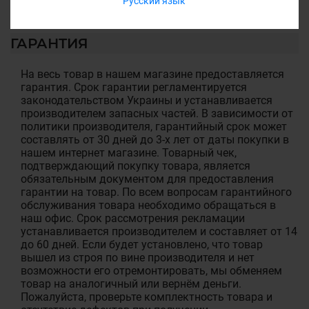
Русский язык
ГАРАНТИЯ
На весь товар в нашем магазине предоставляется
гарантия. Срок гарантии регламентируется
законодательством Украины и устанавливается
производителем запасных частей. В зависимости от
политики производителя, гарантийный срок может
составлять от 30 дней до 3-х лет от даты покупки в
нашем интернет магазине. Товарный чек,
подтверждающий покупку товара, является
обязательным документом для предоставления
гарантии на товар. По всем вопросам гарантийного
обслуживания товара необходимо обращаться в
наш офис. Срок рассмотрения рекламации
устанавливается производителем и составляет от 14
до 60 дней. Если будет установлено, что товар
вышел из строя по вине производителя и нет
возможности его отремонтировать, мы обменяем
товар на аналогичный или вернём деньги.
Пожалуйста, проверьте комплектность товара и