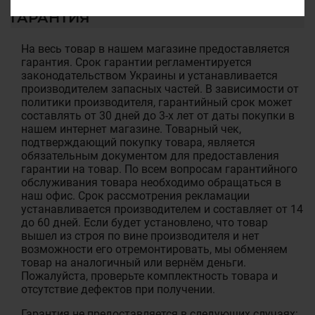
ГАРАНТИЯ
На весь товар в нашем магазине предоставляется
гарантия. Срок гарантии регламентируется
законодательством Украины и устанавливается
производителем запасных частей. В зависимости от
политики производителя, гарантийный срок может
составлять от 30 дней до 3-х лет от даты покупки в
нашем интернет магазине. Товарный чек,
подтверждающий покупку товара, является
обязательным документом для предоставления
гарантии на товар. По всем вопросам гарантийного
обслуживания товара необходимо обращаться в
наш офис. Срок рассмотрения рекламации
устанавливается производителем и составляет от 14
до 60 дней. Если будет установлено, что товар
вышел из строя по вине производителя и нет
возможности его отремонтировать, мы обменяем
товар на аналогичный или вернём деньги.
Пожалуйста, проверьте комплектность товара и
отсутствие дефектов при получении.
Гарантия не предоставляется в следующих случаях: