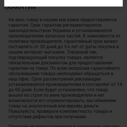
ГАРАНТИЯ
На весь товар в нашем магазине предоставляется
гарантия. Срок гарантии регламентируется
законодательством Украины и устанавливается
производителем запасных частей. В зависимости от
политики производителя, гарантийный срок может
составлять от 30 дней до 3-х лет от даты покупки в
нашем интернет магазине. Товарный чек,
подтверждающий покупку товара, является
обязательным документом для предоставления
гарантии на товар. По всем вопросам гарантийного
обслуживания товара необходимо обращаться в
наш офис. Срок рассмотрения рекламации
устанавливается производителем и составляет от 14
до 60 дней. Если будет установлено, что товар
вышел из строя по вине производителя и нет
возможности его отремонтировать, мы обменяем
товар на аналогичный или вернём деньги.
Пожалуйста, проверьте комплектность товара и
отсутствие дефектов при получении.
Гарантия не предоставляется в следующих случаях: