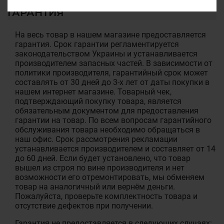
ГАРАНТИЯ
На весь товар в нашем магазине предоставляется
гарантия. Срок гарантии регламентируется
законодательством Украины и устанавливается
производителем запасных частей. В зависимости от
политики производителя, гарантийный срок может
составлять от 30 дней до 3-х лет от даты покупки в
нашем интернет магазине. Товарный чек,
подтверждающий покупку товара, является
обязательным документом для предоставления
гарантии на товар. По всем вопросам гарантийного
обслуживания товара необходимо обращаться в
наш офис. Срок рассмотрения рекламации
устанавливается производителем и составляет от 14
до 60 дней. Если будет установлено, что товар
вышел из строя по вине производителя и нет
возможности его отремонтировать, мы обменяем
товар на аналогичный или вернём деньги.
Пожалуйста, проверьте комплектность товара и
отсутствие дефектов при получении.
Гарантия не предоставляется в следующих случаях: