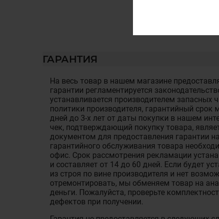
ГАРАНТИЯ
На весь товар в нашем магазине предоставля
гарантии регламентируется законодательств
устанавливается производителем запасных ча
политики производителя, гарантийный срок м
дней до 3-х лет от даты покупки в нашем ин
чек, подтверждающий покупку товара, являе
документом для предоставления гарантии на
гарантийного обслуживания товара необход
офис. Срок рассмотрения рекламации устан
и составляет от 14 до 60 дней. Если будет у
из строя по вине производителя и нет возмож
отремонтировать, мы обменяем товар на ан
деньги. Пожалуйста, проверьте комплектност
дефектов при получении.
Гарантия не предоставляется в следующих с