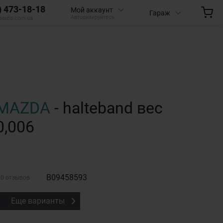
) 473-18-18
Мой аккаунт
Гараж
Авторизируйтесь
aauto.com.ua
MAZDA
- halteband вес
0,006
B09458593
0 отзывов
Еще варианты