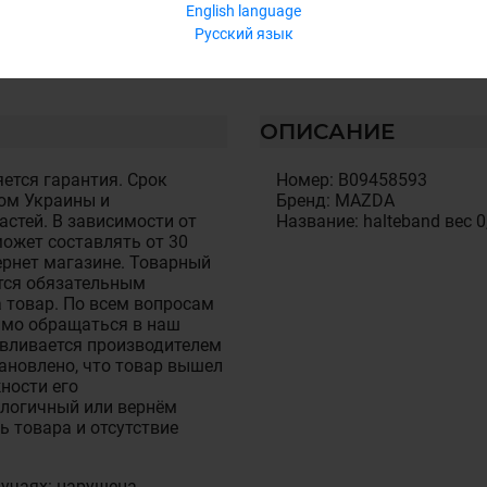
English language
Русский язык
ОПИСАНИЕ
ется гарантия. Срок
Номер: B09458593
ом Украины и
Бренд: MAZDA
стей. В зависимости от
Название: halteband вес 0
ожет составлять от 30
тернет магазине. Товарный
тся обязательным
 товар. По всем вопросам
имо обращаться в наш
авливается производителем
становлено, что товар вышел
ности его
алогичный или вернём
ь товара и отсутствие
лучаях: нарушена