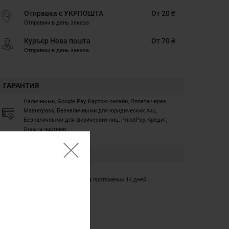
Отправка с УКРПОШТА
От 20 ₴
Отправим в день заказа
Куръєр Нова пошта
От 70 ₴
Отправим в день заказа
ГАРАНТИЯ
Наличными, Google Pay, Картою онлайн, Оплата через
Masterpass, Безналичными для юридических лиц,
Безналичными для физических лиц, PrivatPay, Кредит,
Оплата частями
ГАРАНТИЯ
12 месяцев
Обмен/возврат товара на протяжении 14 дней