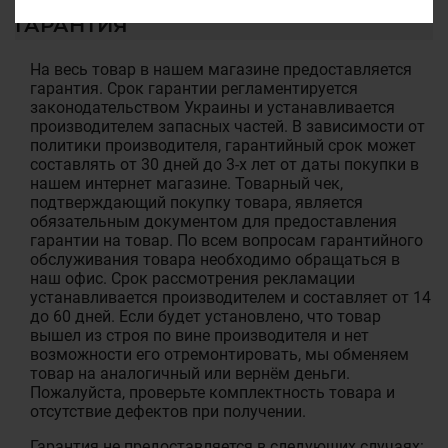
ГАРАНТИЯ
На весь товар в нашем магазине предоставляется
гарантия. Срок гарантии регламентируется
законодательством Украины и устанавливается
производителем запасных частей. В зависимости от
политики производителя, гарантийный срок может
составлять от 30 дней до 3-х лет от даты покупки в
нашем интернет магазине. Товарный чек,
подтверждающий покупку товара, является
обязательным документом для предоставления
гарантии на товар. По всем вопросам гарантийного
обслуживания товара необходимо обращаться в
наш офис. Срок рассмотрения рекламации
устанавливается производителем и составляет от 14
до 60 дней. Если будет установлено, что товар
вышел из строя по вине производителя и нет
возможности его отремонтировать, мы обменяем
товар на аналогичный или вернём деньги.
Пожалуйста, проверьте комплектность товара и
отсутствие дефектов при получении.
Гарантия не предоставляется в следующих случаях: