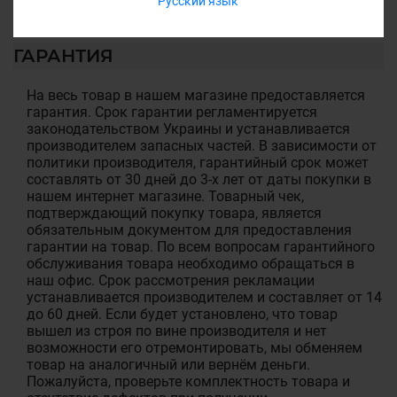
Русский язык
ГАРАНТИЯ
На весь товар в нашем магазине предоставляется
гарантия. Срок гарантии регламентируется
законодательством Украины и устанавливается
производителем запасных частей. В зависимости от
политики производителя, гарантийный срок может
составлять от 30 дней до 3-х лет от даты покупки в
нашем интернет магазине. Товарный чек,
подтверждающий покупку товара, является
обязательным документом для предоставления
гарантии на товар. По всем вопросам гарантийного
обслуживания товара необходимо обращаться в
наш офис. Срок рассмотрения рекламации
устанавливается производителем и составляет от 14
до 60 дней. Если будет установлено, что товар
вышел из строя по вине производителя и нет
возможности его отремонтировать, мы обменяем
товар на аналогичный или вернём деньги.
Пожалуйста, проверьте комплектность товара и