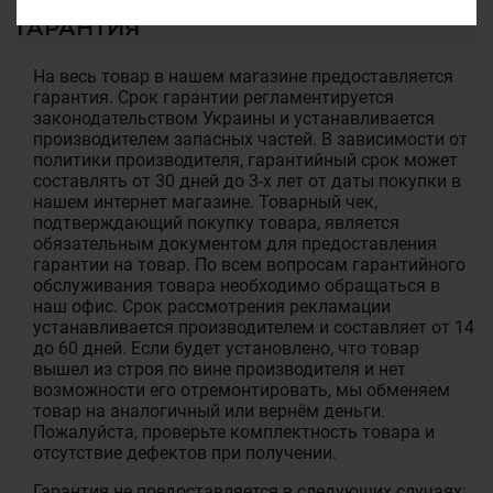
ГАРАНТИЯ
На весь товар в нашем магазине предоставляется
гарантия. Срок гарантии регламентируется
законодательством Украины и устанавливается
производителем запасных частей. В зависимости от
политики производителя, гарантийный срок может
составлять от 30 дней до 3-х лет от даты покупки в
нашем интернет магазине. Товарный чек,
подтверждающий покупку товара, является
обязательным документом для предоставления
гарантии на товар. По всем вопросам гарантийного
обслуживания товара необходимо обращаться в
наш офис. Срок рассмотрения рекламации
устанавливается производителем и составляет от 14
до 60 дней. Если будет установлено, что товар
вышел из строя по вине производителя и нет
возможности его отремонтировать, мы обменяем
товар на аналогичный или вернём деньги.
Пожалуйста, проверьте комплектность товара и
отсутствие дефектов при получении.
Гарантия не предоставляется в следующих случаях: