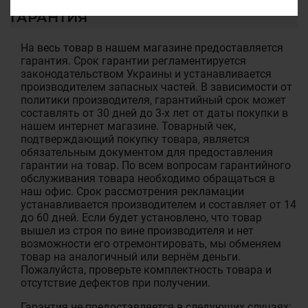
ГАРАНТИЯ
На весь товар в нашем магазине предоставляется
гарантия. Срок гарантии регламентируется
законодательством Украины и устанавливается
производителем запасных частей. В зависимости от
политики производителя, гарантийный срок может
составлять от 30 дней до 3-х лет от даты покупки в
нашем интернет магазине. Товарный чек,
подтверждающий покупку товара, является
обязательным документом для предоставления
гарантии на товар. По всем вопросам гарантийного
обслуживания товара необходимо обращаться в
наш офис. Срок рассмотрения рекламации
устанавливается производителем и составляет от 14
до 60 дней. Если будет установлено, что товар
вышел из строя по вине производителя и нет
возможности его отремонтировать, мы обменяем
товар на аналогичный или вернём деньги.
Пожалуйста, проверьте комплектность товара и
отсутствие дефектов при получении.
Гарантия не предоставляется в следующих случаях: