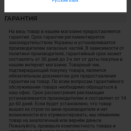
Русский язык
ГАРАНТИЯ
На весь товар в нашем магазине предоставляется
гарантия. Срок гарантии регламентируется
законодательством Украины и устанавливается
производителем запасных частей. В зависимости от
политики производителя, гарантийный срок может
составлять от 30 дней до 3-х лет от даты покупки в
нашем интернет магазине. Товарный чек,
подтверждающий покупку товара, является
обязательным документом для предоставления
гарантии на товар. По всем вопросам гарантийного
обслуживания товара необходимо обращаться в
наш офис. Срок рассмотрения рекламации
устанавливается производителем и составляет от 14
до 60 дней. Если будет установлено, что товар
вышел из строя по вине производителя и нет
возможности его отремонтировать, мы обменяем
товар на аналогичный или вернём деньги.
Пожалуйста, проверьте комплектность товара и