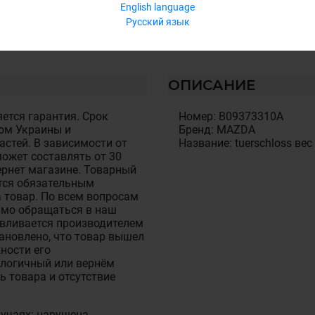
English language
Русский язык
ОПИСАНИЕ
ется гарантия. Срок
Номер: B09373310A
ом Украины и
Бренд: MAZDA
стей. В зависимости от
Название: tuerschloss вес 
ожет составлять от 30
тернет магазине. Товарный
тся обязательным
 товар. По всем вопросам
имо обращаться в наш
авливается производителем
становлено, что товар вышел
ности его
алогичный или вернём
ь товара и отсутствие
лучаях: нарушена