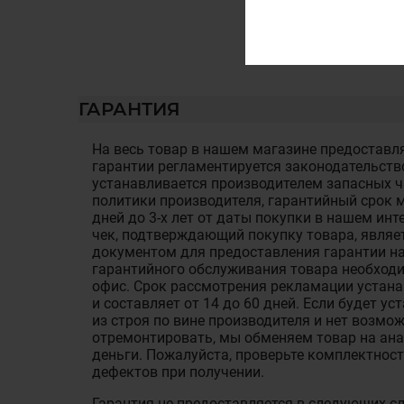
ГАРАНТИЯ
На весь товар в нашем магазине предоставля
гарантии регламентируется законодательств
устанавливается производителем запасных ча
политики производителя, гарантийный срок м
дней до 3-х лет от даты покупки в нашем ин
чек, подтверждающий покупку товара, являе
документом для предоставления гарантии на
гарантийного обслуживания товара необход
офис. Срок рассмотрения рекламации устан
и составляет от 14 до 60 дней. Если будет у
из строя по вине производителя и нет возмож
отремонтировать, мы обменяем товар на ан
деньги. Пожалуйста, проверьте комплектност
дефектов при получении.
Гарантия не предоставляется в следующих с