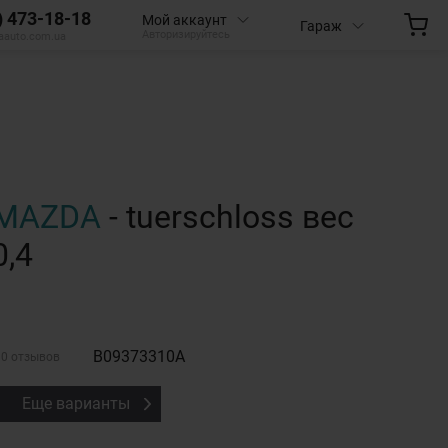
) 473-18-18
Мой аккаунт
Гараж
Авторизируйтесь
aauto.com.ua
MAZDA
- tuerschloss вес
0,4
B09373310A
0 отзывов
Еще варианты