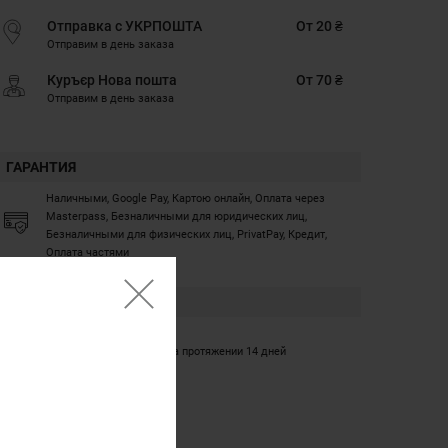
Отправка с УКРПОШТА
От 20 ₴
Отправим в день заказа
Куръєр Нова пошта
От 70 ₴
Отправим в день заказа
ГАРАНТИЯ
Наличными, Google Pay, Картою онлайн, Оплата через
Masterpass, Безналичными для юридических лиц,
Безналичными для физических лиц, PrivatPay, Кредит,
Оплата частями
ГАРАНТИЯ
12 месяцев
Обмен/возврат товара на протяжении 14 дней