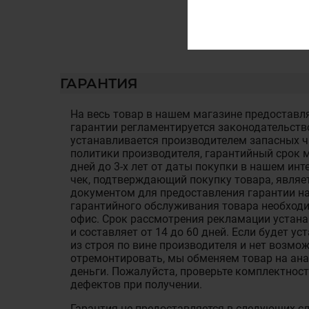
ГАРАНТИЯ
На весь товар в нашем магазине предоставля
гарантии регламентируется законодательств
устанавливается производителем запасных ча
политики производителя, гарантийный срок м
дней до 3-х лет от даты покупки в нашем ин
чек, подтверждающий покупку товара, являе
документом для предоставления гарантии на
гарантийного обслуживания товара необход
офис. Срок рассмотрения рекламации устан
и составляет от 14 до 60 дней. Если будет у
из строя по вине производителя и нет возмож
отремонтировать, мы обменяем товар на ан
деньги. Пожалуйста, проверьте комплектност
дефектов при получении.
Гарантия не предоставляется в следующих с