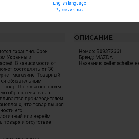
English language
Русский язык
ОПИСАНИЕ
ется гарантия. Срок
Номер: B09372661
ом Украины и
Бренд: MAZDA
стей. В зависимости от
Название: seitenscheibe в
ожет составлять от 30
тернет магазине. Товарный
тся обязательным
 товар. По всем вопросам
имо обращаться в наш
авливается производителем
становлено, что товар вышел
ности его
алогичный или вернём
ь товара и отсутствие
лучаях: нарушена