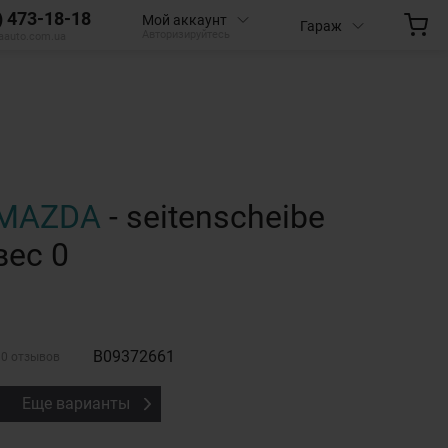
) 473-18-18
Мой аккаунт
Гараж
Авторизируйтесь
aauto.com.ua
MAZDA
- seitenscheibe
вес 0
B09372661
0 отзывов
Еще варианты