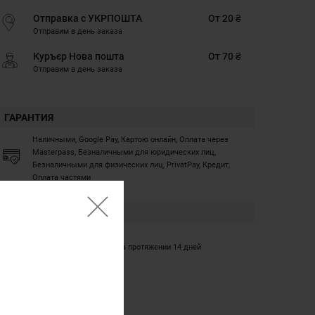
Отправка с УКРПОШТА
От 20 ₴
Отправим в день заказа
Куръєр Нова пошта
От 70 ₴
Отправим в день заказа
ГАРАНТИЯ
Наличными, Google Pay, Картою онлайн, Оплата через
Masterpass, Безналичными для юридических лиц,
Безналичными для физических лиц, PrivatPay, Кредит,
Оплата частями
ГАРАНТИЯ
12 месяцев
Обмен/возврат товара на протяжении 14 дней