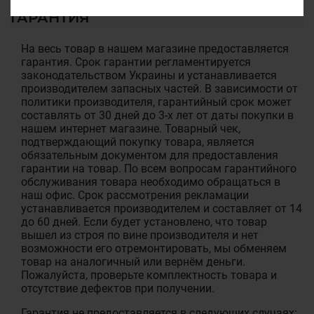
ГАРАНТИЯ
На весь товар в нашем магазине предоставляется
гарантия. Срок гарантии регламентируется
законодательством Украины и устанавливается
производителем запасных частей. В зависимости от
политики производителя, гарантийный срок может
составлять от 30 дней до 3-х лет от даты покупки в
нашем интернет магазине. Товарный чек,
подтверждающий покупку товара, является
обязательным документом для предоставления
гарантии на товар. По всем вопросам гарантийного
обслуживания товара необходимо обращаться в
наш офис. Срок рассмотрения рекламации
устанавливается производителем и составляет от 14
до 60 дней. Если будет установлено, что товар
вышел из строя по вине производителя и нет
возможности его отремонтировать, мы обменяем
товар на аналогичный или вернём деньги.
Пожалуйста, проверьте комплектность товара и
отсутствие дефектов при получении.
Гарантия не предоставляется в следующих случаях: