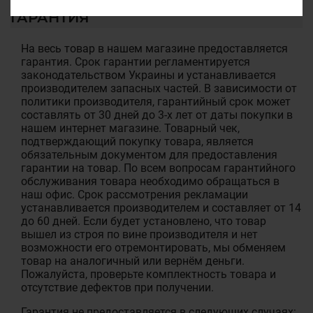
ГАРАНТИЯ
На весь товар в нашем магазине предоставляется
гарантия. Срок гарантии регламентируется
законодательством Украины и устанавливается
производителем запасных частей. В зависимости от
политики производителя, гарантийный срок может
составлять от 30 дней до 3-х лет от даты покупки в
нашем интернет магазине. Товарный чек,
подтверждающий покупку товара, является
обязательным документом для предоставления
гарантии на товар. По всем вопросам гарантийного
обслуживания товара необходимо обращаться в
наш офис. Срок рассмотрения рекламации
устанавливается производителем и составляет от 14
до 60 дней. Если будет установлено, что товар
вышел из строя по вине производителя и нет
возможности его отремонтировать, мы обменяем
товар на аналогичный или вернём деньги.
Пожалуйста, проверьте комплектность товара и
отсутствие дефектов при получении.
Гарантия не предоставляется в следующих случаях: